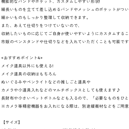
機能的なバンドやポケット、カスタムしやすい形状!
細長いものを立てて差し込めるバンドやメッシュのポケットがつい
細かいものもしっかり整理して収納できます。
また、あえて仕切りをつけていないので、
収納したいものに応じてご自身が使いやすいようにカスタムする
市販のペンスタンドや仕切りなどを入れていただくことも可能で
<おすすめポイント4>
メイク道具以外にも使える!
メイク道具の収納はもちろん
ぬいぐるみやペンライトなどの推しごと道具や
カメラや小道具入れなどのマルチボックスとしても使えます♪
長財布や小さいペットボトルなども入るので、「必要なものをひと
※カメラ等精密機器をお入れになる際は、別途緩衝材などをご用意
【サイズ】