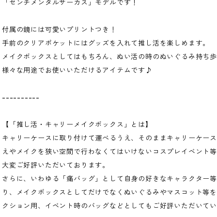
「センチメンタルサーカス」モデルです！
付属の鏡には可愛いプリントつき！
手前のクリアポケットにはグッズを入れて推し活を楽しめます。
メイクボックスとしてはもちろん、ぬい活の時のぬいぐるみ持ち歩
様々な用途でお使いいただけるアイテムです♪
----------
【「推し活・キャリーメイクボックス」とは】
キャリーケースに取り付けて運べるうえ、そのままキャリーケー
えやメイクを狭い空間で行わなくてはいけないコスプレイベント
大変ご好評いただいております。
さらに、いわゆる「痛バッグ」として自身の好きなキャラクター等
り、メイクボックスとしてだけでなくぬいぐるみやマスコット等
クション用、イベント時のバッグなどとしてもご好評いただいて