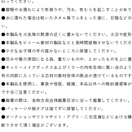
行ってください。
●摩擦や水濡れにより色移りや、汚れ、色むらを起こすことがあ
●水に濡れた場合は乾いたタオル等でふきとった後に、日陰などの
い。
●本製品を火気等の熱源の近くに置かないでください。火災や変
●本製品をビニール素材の製品などと長時間接触させないでくだ
●小さなお子様の手の届かないところに保管してください。
●凹みや傷の原因になる為、重たいものや、とがったものを上に
●キャリーメイクボックスおよびミラーの内布生地に黒い点のよ
布の内部に入っている芯材の素材自体の斑点が透けているもので
●本製品を使用し、事故や怪我、破損、本品以外への物的損害等
で十分ご注意ください。
●廃棄の際は、各地方自治体廃棄区分に沿って廃棄してください。
●パッケージや紙タグは捨てずに保管してください。
●オークションやフリマサイト・アプリ・二次流通などにおける
断りさせて頂く場合がございます。