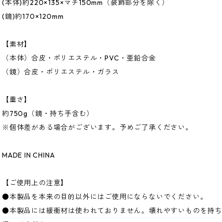
(本体)約220×135×マチ150mm（装飾部分を除く）
(鏡)約170×120mm
【素材】
（本体）合皮・ポリエステル・PVC・亜鉛合金
（鏡）合皮・ポリエステル・ガラス
【重さ】
約750g（鏡・持ち手含む）
※個体差がある場合がございます。予めご了承ください。
MADE IN CHINA
【ご使用上の注意】
●本製品を本来の目的以外にはご使用にならないでください。
●本製品には緩衝材は使われておりません。壊れやすいものを持