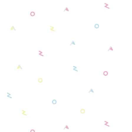
シンプルモデル カラー／ブラック（全6種）
ホワイト系
サンリオキャラクターズコラボモデル（全3
種）
ブラック系
ディズニーコレクションモデル（全4種）
グレー系
リラックマモデル（全2種）
ゴールド系
カードキャプターさくらモデル（全4種）
シルバー系
すみっコぐらしモデル（全3種）
クリア系
センチメンタルサーカスモデル（全1種）
最遊記 RELOAD -ZEROIN- モデル（全2種）