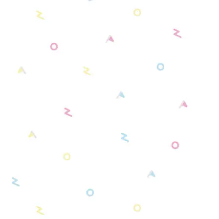
オレンジ系
【新モデル】キャンバスタイプ
【ピアプロキャラクターズ】推し活グ
くまみみ缶バッジケース
ッズ
イエロー系
【新モデル】フェイクレザータイプ
リラックマ 缶バッジケース
肩乗りぬいぐるみショルダーパッド
グリーン系
リラックマモデル 肩乗りぬいぐるみショル
推し活♡２WAYフォトカードホルダー
ブルー系
ダーパッド
推し活♡キャリーメイクボックス
パープル系
スタンダード・シンプルモデル（初期モデ
その他・セット品
ピンク系
ル）
ブラウン系
カラーモデル（全9種）
アイボリー系