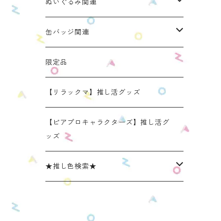
ぬいのおくるみ ぬいくるみん
ぬいぐるみ関連
リラックマモデル（全１種）
手と手がつながる つなぐるみん
ぬいのおくるみ ぬいくるみん
缶バッジ関連
OZaKKaオリジナルモデル
どうぶつシリーズ(第1弾)
身長：約16cm【BIG】
きらきらぬいぐるみポーチ
手と手がつながる つなぐるみん
ねこみみ缶バッジケース
限定品
たべものシリーズ(第2弾)
身長：約12㎝
【限定】星
推し活コースターケース
きらきらぬいぐるみポーチ
くまみみ缶バッジケース
【リラックマ】推し活グッズ
スタンダード (本体の高さ：約16cm）
ラウンド（丸型 2025年11月リニューアルモ
スタンダード (本体の高さ：約16cm）
缶バッジケース
リラックマ ぬい活アイテム
うさみみ缶バッジケース
【ピアプロキャラクターズ】推し活グ
デル）
ッズ
ミニ(本体の高さ：約12cm)
ミニ (本体の高さ：約12cm）
ねこみみ缶バッジケース スタンダードカラ
推しごとショルダーパッド
リラックマ 缶バッジケース
スクエア（四角型 2025年11月発売モデル）
ー
★推し色検索★
リラックマモデル きらきらぬいぐるみポー
【限定】星モデル
リラックマモデル 推しごとショルダーパッ
推しごと現場トート
ねこみみロゼットバッグチャーム
チ
ねこみみ缶バッジケース パールカラー
ド
レッド系
リラックマモデル 推しごと現場トート
【リラックマ】推し活グッズ
ねこみみ缶バッジケース メタリックカラー
【新モデル】推しごとショルダーパッド