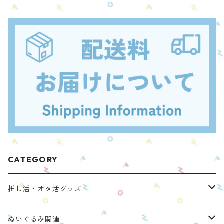
CATEGORY
推し活・オタ活グッズ
ぬいのおくるみ ぬいくるみん
ぬいぐるみ関連