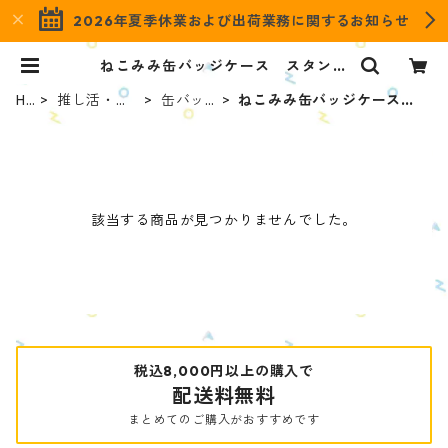
2026年夏季休業および出荷業務に関するお知らせ
ねこみみ缶バッジケース スタンダ
ードカラー | OZaKKa（オザッカ）
official online shop
H
推し活・オ
缶バッ
ねこみみ缶バッジケース
O
タ活グッズ
ジケー
スタンダードカラー
M
ス
E
該当する商品が見つかりませんでした。
税込8,000円以上の購入で
配送料無料
まとめてのご購入がおすすめです