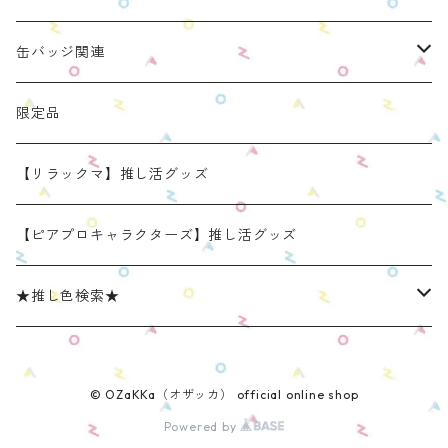
リラックマモデル（全１種）
手と手がつながる つなぐるみん
ぬいのおくるみ ぬいくるみん
缶バッジ関連
OZaKKaオリジナルモデル
どうぶつシリーズ(第1弾)
身長：約16cm【BIG】
きらきらぬいぐるみポーチ
手と手がつながる つなぐるみん
ねこみみ缶バッジケース
限定品
たべものシリーズ(第2弾)
身長：約12㎝
【限定】星
推し活コースターケース
きらきらぬいぐるみポーチ
くまみみ缶バッジケース
【リラックマ】推し活グッズ
スタンダード (本体の高さ：約16cm）
ラウンド（丸型 2025年11月リニューアルモデル）
スタンダード (本体の高さ：約16cm）
缶バッジケース
リラックマ ぬい活アイテム
うさみみ缶バッジケース
【ピアプロキャラクターズ】推し活グッズ
ミニ(本体の高さ：約12cm)
スクエア（四角型 2025年11月発売モデル）
ミニ (本体の高さ：約12cm）
ねこみみ缶バッジケース スタンダードカラー
推しごとショルダーパッド
リラックマ 缶バッジケース
★推し色検索★
リラックマモデル きらきらぬいぐるみポーチ
【限定】星モデル
ねこみみ缶バッジケース パールカラー
リラックマモデル 推しごとショルダーパッド
推しごと現場トート
ねこみみロゼットバッグチャーム
レッド系
© OZaKKa（オザッカ） official online shop
ねこみみ缶バッジケース メタリックカラー
【新モデル】推しごとショルダーパッド
リラックマモデル 推しごと現場トート
【リラックマ】推し活グッズ
オレンジ系
Powered by