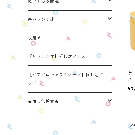
ぬいのおくるみ ぬいくるみん
ぬいぐるみ関連
リラックマモデル（全１種）
手と手がつながる つなぐるみん
ぬいのおくるみ ぬいくるみん
缶バッジ関連
OZaKKaオリジナルモデル
どうぶつシリーズ(第1弾)
身長：約16cm【BIG】
きらきらぬいぐるみポーチ
手と手がつながる つなぐるみん
ねこみみ缶バッジケース
限定品
たべものシリーズ(第2弾)
身長：約12㎝
【限定】星
推し活コースターケース
きらきらぬいぐるみポーチ
くまみみ缶バッジケース
【リラックマ】推し活グッズ
スタンダード (本体の高さ：約16cm）
ケ
ラウンド（丸型 2025年11月リニューアルモ
スタンダード (本体の高さ：約16cm）
缶バッジケース
リラックマ ぬい活アイテム
うさみみ缶バッジケース
【ピアプロキャラクターズ】推し活グ
ス
デル）
ッズ
OM
¥7
ミニ(本体の高さ：約12cm)
ミニ (本体の高さ：約12cm）
ねこみみ缶バッジケース スタンダードカラ
推しごとショルダーパッド
リラックマ 缶バッジケース
スクエア（四角型 2025年11月発売モデル）
ー
★推し色検索★
リラックマモデル きらきらぬいぐるみポー
【限定】星モデル
リラックマモデル 推しごとショルダーパッ
推しごと現場トート
ねこみみロゼットバッグチャーム
チ
ねこみみ缶バッジケース パールカラー
ド
レッド系
プ
リラックマモデル 推しごと現場トート
【リラックマ】推し活グッズ
ねこみみ缶バッジケース メタリックカラー
【新モデル】推しごとショルダーパッド