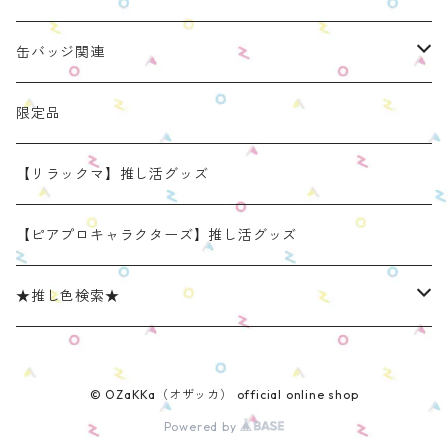
リラックマモデル（全１種）
手と手がつながる つなぐるみん
ぬいのおくるみ ぬいくるみん
缶バッジ関連
OZaKKaオリジナルモデル
どうぶつシリーズ(第1弾)
身長：約16cm【BIG】
きらきらぬいぐるみポーチ
手と手がつながる つなぐるみん
ねこみみ缶バッジケース
限定品
たべものシリーズ(第2弾)
身長：約12㎝
【限定】星
推し活コースターケース
きらきらぬいぐるみポーチ
くまみみ缶バッジケース
【リラックマ】推し活グッズ
スタンダード (本体の高さ：約16cm）
ラウンド（丸型 2025年11月リニューアルモデル）
スタンダード (本体の高さ：約16cm）
缶バッジケース
リラックマ ぬい活アイテム
うさみみ缶バッジケース
【ピアプロキャラクターズ】推し活グッズ
ミニ(本体の高さ：約12cm)
スクエア（四角型 2025年11月発売モデル）
ミニ (本体の高さ：約12cm）
ねこみみ缶バッジケース スタンダードカラー
推しごとショルダーパッド
リラックマ 缶バッジケース
★推し色検索★
リラックマモデル きらきらぬいぐるみポーチ
【限定】星モデル
ねこみみ缶バッジケース パールカラー
リラックマモデル 推しごとショルダーパッド
推しごと現場トート
ねこみみロゼットバッグチャーム
レッド系
© OZaKKa（オザッカ） official online shop
ねこみみ缶バッジケース メタリックカラー
【新モデル】推しごとショルダーパッド
リラックマモデル 推しごと現場トート
【リラックマ】推し活グッズ
オレンジ系
Powered by