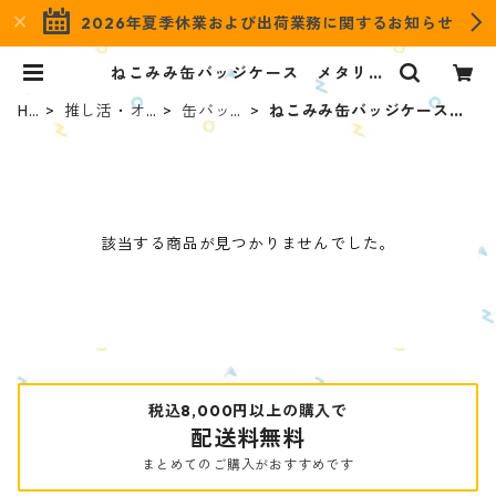
2026年夏季休業および出荷業務に関するお知らせ
ねこみみ缶バッジケース メタリッ
クカラー | OZaKKa（オザッカ） o
fficial online shop
H
推し活・オ
缶バッ
ねこみみ缶バッジケース
O
タ活グッズ
ジケー
メタリックカラー
ME
ス
該当する商品が見つかりませんでした。
税込8,000円以上の購入で
配送料無料
まとめてのご購入がおすすめです