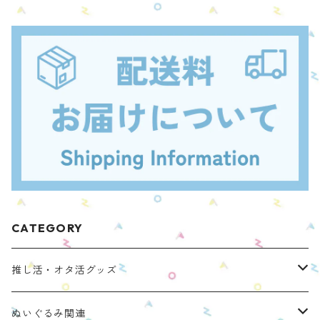
CATEGORY
推し活・オタ活グッズ
ぬいのおくるみ ぬいくるみん
ぬいぐるみ関連