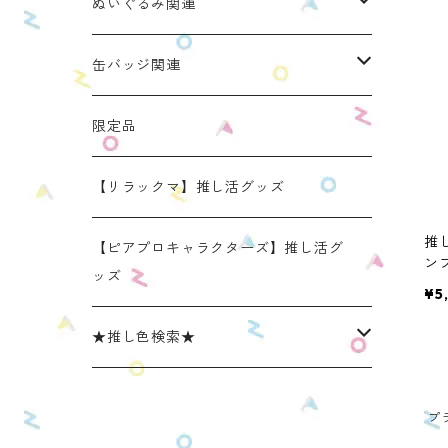
ぬいのおくるみ ぬいくるみん
ぬいぐるみ関連
リラックマモデル（全１種）
手と手がつながる つなぐるみん
ぬいのおくるみ ぬいくるみん
缶バッジ関連
OZaKKaオリジナルモデル
どうぶつシリーズ(第1弾)
身長：約16cm【BIG】
きらきらぬいぐるみポーチ
手と手がつながる つなぐるみん
ねこみみ缶バッジケース
限定品
たべものシリーズ(第2弾)
身長：約12㎝
【限定】星
推し活コースターケース
きらきらぬいぐるみポーチ
くまみみ缶バッジケース
【リラックマ】推し活グッズ
スタンダード (本体の高さ：約16cm）
推
ラウンド（丸型 2025年11月リニューアルモ
スタンダード (本体の高さ：約16cm）
缶バッジケース
リラックマ ぬい活アイテム
うさみみ缶バッジケース
【ピアプロキャラクターズ】推し活グ
ン
デル）
ッズ
OM
¥5
ミニ(本体の高さ：約12cm)
ミニ (本体の高さ：約12cm）
ねこみみ缶バッジケース スタンダードカラ
推しごとショルダーパッド
リラックマ 缶バッジケース
スクエア（四角型 2025年11月発売モデル）
ー
★推し色検索★
リラックマモデル きらきらぬいぐるみポー
【限定】星モデル
リラックマモデル 推しごとショルダーパッ
推しごと現場トート
ねこみみロゼットバッグチャーム
チ
ねこみみ缶バッジケース パールカラー
ド
レッド系
プ
リラックマモデル 推しごと現場トート
【リラックマ】推し活グッズ
ねこみみ缶バッジケース メタリックカラー
【新モデル】推しごとショルダーパッド