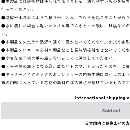
●本製品には緩衝材は使われておりません。壊れやすいものを持
行ってください。
●摩擦や水濡れにより色移りや、汚れ、色むらを起こすことがあ
●水に濡れた場合は乾いたタオル等でふきとった後に、日陰などの
い。
●本製品を火気等の熱源の近くに置かないでください。火災や変
●本製品をビニール素材の製品などと長時間接触させないでくだ
●小さなお子様の手の届かないところに保管してください。
●凹みや傷の原因になる為、重たいものや、とがったものを上に
●キャリーメイクボックスおよびミラーの内布生地に黒い点のよ
布の内部に入っている芯材の素材自体の斑点が透けているもので
International shipping a
Sold out
日本国内にお住まいの方