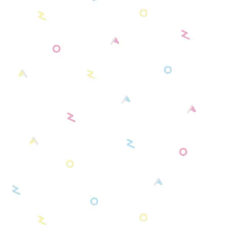
オレンジ系
【新モデル】キャンバスタイプ
【ピアプロキャラクターズ】推し活グ
くまみみ缶バッジケース
ッズ
イエロー系
【新モデル】フェイクレザータイプ
リラックマ 缶バッジケース
肩乗りぬいぐるみショルダーパッド
グリーン系
リラックマモデル 肩乗りぬいぐるみショル
推し活♡２WAYフォトカードホルダー
ブルー系
ダーパッド
推し活♡キャリーメイクボックス
パープル系
スタンダード・シンプルモデル（初期モデ
その他・セット品
ピンク系
ル）
ブラウン系
カラーモデル（全9種）
アイボリー系