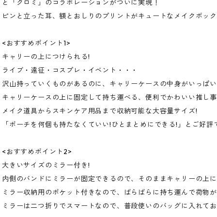
と「クロミ」のコラボレーションがついに実現！
ピンと立った耳、額とおしりのプリントがキュートなメイクボッ
<おすすめポイント1>
キャリーの上につけられる!
ライブ・遠征・コスプレ・イベント・・・
沢山持っていくものがあるのに、キャリーケースの中身がいっぱい
キャリーケースの上に固定して持ち運べる、便利でかわいい推し事
メイク道具からスキンケア用品まで収納可能な大容量サイズ!
「ポーチを何個も持たなくていい!ひとまとめにできる!」とご好評
<おすすめポイント2>
大きいサイズのミラー付き!
内側のバンドにミラーが固定できるので、そのままキャリーの上に
ミラー収納用のポケット付きなので、ばらばらに持ち運んで荷物
ミラーは二つ折りでスマートなので、普段使いのバッグに入れて