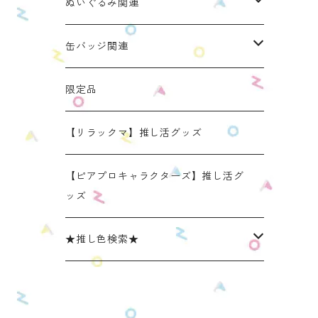
ぬいのおくるみ ぬいくるみん
ぬいぐるみ関連
リラックマモデル（全１種）
手と手がつながる つなぐるみん
ぬいのおくるみ ぬいくるみん
缶バッジ関連
OZaKKaオリジナルモデル
どうぶつシリーズ(第1弾)
身長：約16cm【BIG】
きらきらぬいぐるみポーチ
手と手がつながる つなぐるみん
ねこみみ缶バッジケース
限定品
たべものシリーズ(第2弾)
身長：約12㎝
【限定】星
推し活コースターケース
きらきらぬいぐるみポーチ
くまみみ缶バッジケース
【リラックマ】推し活グッズ
スタンダード (本体の高さ：約16cm）
ラウンド（丸型 2025年11月リニューアルモ
スタンダード (本体の高さ：約16cm）
缶バッジケース
リラックマ ぬい活アイテム
うさみみ缶バッジケース
【ピアプロキャラクターズ】推し活グ
デル）
ッズ
ミニ(本体の高さ：約12cm)
ミニ (本体の高さ：約12cm）
ねこみみ缶バッジケース スタンダードカラ
推しごとショルダーパッド
リラックマ 缶バッジケース
スクエア（四角型 2025年11月発売モデル）
ー
★推し色検索★
リラックマモデル きらきらぬいぐるみポー
【限定】星モデル
リラックマモデル 推しごとショルダーパッ
推しごと現場トート
ねこみみロゼットバッグチャーム
チ
ねこみみ缶バッジケース パールカラー
ド
レッド系
リラックマモデル 推しごと現場トート
【リラックマ】推し活グッズ
ねこみみ缶バッジケース メタリックカラー
【新モデル】推しごとショルダーパッド