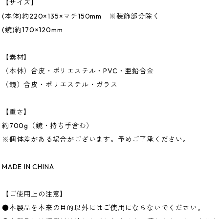
【サイズ】
(本体)約220×135×マチ150mm ※装飾部分除く
(鏡)約170×120mm
【素材】
（本体）合皮・ポリエステル・PVC・亜鉛合金
（鏡）合皮・ポリエステル・ガラス
【重さ】
約700g（鏡・持ち手含む）
※個体差がある場合がございます。予めご了承ください。
MADE IN CHINA
【ご使用上の注意】
●本製品を本来の目的以外にはご使用にならないでください。