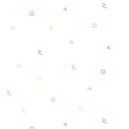
シンプルモデル カラー／ブラック（全6種）
ホワイト系
サンリオキャラクターズコラボモデル（全3
種）
ブラック系
ディズニーコレクションモデル（全4種）
グレー系
リラックマモデル（全2種）
ゴールド系
カードキャプターさくらモデル（全4種）
シルバー系
すみっコぐらしモデル（全3種）
クリア系
センチメンタルサーカスモデル（全1種）
最遊記 RELOAD -ZEROIN- モデル（全2種）