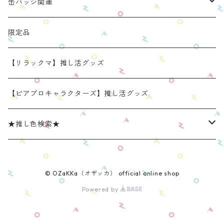
手と手がつながる つなぐるみん
ぬいのおくるみ ぬいくるみん
缶バッジ関連
OZaKKaオリジナルモデル
どうぶつシリーズ(第1弾)
身長：約16cm【BIG】
きらきらぬいぐるみポーチ
手と手がつながる つなぐるみん
ねこみみ缶バッジケース
限定品
たべものシリーズ(第2弾)
身長：約12㎝
【限定】星
推し活コースターケース
きらきらぬいぐるみポーチ
くまみみ缶バッジケース
【リラックマ】推し活グッズ
スタンダード (本体の高さ：約16cm）
ラウンド（丸型 2025年11月リニューアルモデル）
スタンダード (本体の高さ：約16cm）
缶バッジケース
リラックマ ぬい活アイテム
うさみみ缶バッジケース
【ピアプロキャラクターズ】推し活グッズ
ミニ(本体の高さ：約12cm)
スクエア（四角型 2025年11月発売モデル）
ミニ (本体の高さ：約12cm）
ねこみみ缶バッジケース スタンダードカラー
推しごとショルダーパッド
リラックマ 缶バッジケース
★推し色検索★
リラックマモデル きらきらぬいぐるみポーチ
【限定】星モデル
ねこみみ缶バッジケース パールカラー
リラックマモデル 推しごとショルダーパッド
推しごと現場トート
ねこみみロゼットバッグチャーム
レッド系
© OZaKKa（オザッカ） official online shop
ねこみみ缶バッジケース メタリックカラー
【新モデル】推しごとショルダーパッド
リラックマモデル 推しごと現場トート
【リラックマ】推し活グッズ
オレンジ系
Powered by
くまみみ缶バッジケース
【新モデル】キャンバスタイプ
【ピアプロキャラクターズ】推し活グッズ
イエロー系