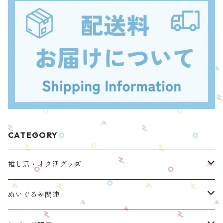
CATEGORY
推し活・オタ活グッズ
ぬいのおくるみ ぬいくるみん
ぬいぐるみ関連
リラックマモデル（全１種）