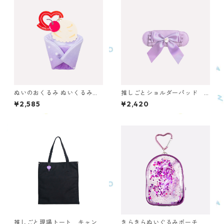
ぬいのおくるみ ぬいくるみ
推しごとショルダーパッド
ん クリームソーダ（パープ
パープル OSS-PU2
¥2,585
¥2,420
ル） ONKS-CSPU
推しごと現場トート キャン
きらきらぬいぐるみポーチ mi