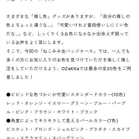
さまざまな「推し色」グッズがありますが、「自分の推しの
色とちょっと違うな…」「可愛いけれど普段使いしにくい色
だな…」など、しっくりくるお色になかなか出会えず困って
いるお声をよく耳にします。
そこで、今回の「ねこみみ缶バッジケース」では、一人でも
多くの方にお気に入りのお色を見つけていただき楽しく推し
活をしていただけるよう、OZaKKaでは最多の全20色をご用
意しました！
●ビビッドな色づかいが可愛いスタンダードカラー(10色)
レッド・オレンジ・イエロー・グリーン・ブルー・パープ
ル・ピンク・ブラウン・ホワイト・ブラック
●角度によってキラキラして見えるパールカラー(7色)
ビスケット・ブロンズ・シェルピンク・プラチナ・スカイブ
ルー・ステラマリン・エバーグリーン