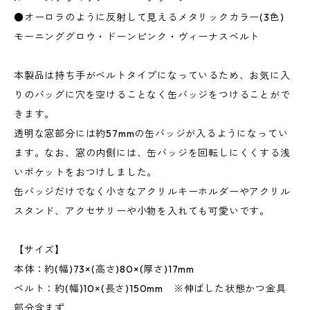
●オーロラのように反射して見えるメタリックカラー(3色)
モーニンググロウ・ドーンピンク・ヴィーナスベルト
本製品は持ち手がベルトタイプになっているため、お気に入
りのバッグに穴を空けることなく缶バッジをつけることがで
きます。
透明な窓部分には約57mmの缶バッジが入るようになってい
ます。なお、窓の内側には、缶バッジを回転しにくくする浅
いポケットをおつけしました。
缶バッジだけでなく小さなアクリルキーホルダーやアクリル
スタンド、アクセサリーや小物を入れても可愛いです。
【サイズ】
本体：約(幅)73×(高さ)80×(厚さ)17mm
ベルト：約(幅)10×(長さ)150mm ※伸ばした状態かつ金具
部分含まず