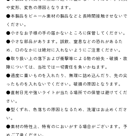
や変形、変色の原因となります。
●本製品をビニール素材の製品などと長時間接触させないで
ください。
●小さなお子様の手の届かないところに保管してください。
●小さな部品があります。誤飲、窒息などの恐れがあるた
め、口のなかには絶対に入れないようにご注意ください。
●取り扱い上の落下および衝撃等による物の紛失・破損・故
障については、当社では一切責任を負いかねます。
●過度に重いものを入れたり、無理に詰め込んだり、先の尖
ったものを入れないでください。破損の原因となります。
●直射日光や強いライトが当たる場所での保管は避けてくだ
さい。
●型くずれ、色落ちの原因となるため、洗濯はお止めくださ
い。
●素材の特性上、特有のにおいがする場合がございます。予
めご了承ください。