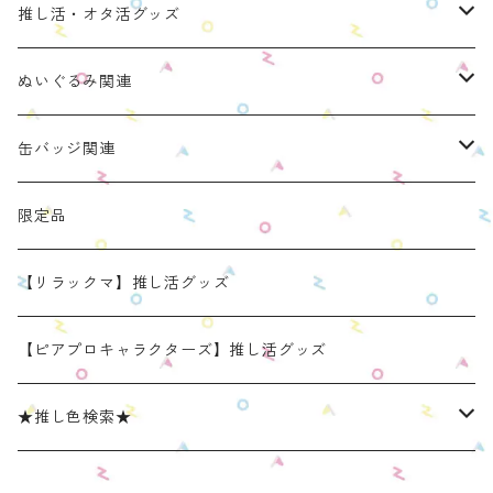
推し活・オタ活グッズ
ぬいのおくるみ ぬいくるみん
ぬいぐるみ関連
リラックマモデル（全１種）
手と手がつながる つなぐるみん
ぬいのおくるみ ぬいくるみん
缶バッジ関連
OZaKKaオリジナルモデル
どうぶつシリーズ(第1弾)
身長：約16cm【BIG】
きらきらぬいぐるみポーチ
手と手がつながる つなぐるみん
ねこみみ缶バッジケース
限定品
たべものシリーズ(第2弾)
身長：約12㎝
【限定】星
推し活コースターケース
きらきらぬいぐるみポーチ
くまみみ缶バッジケース
【リラックマ】推し活グッズ
スタンダード (本体の高さ：約16cm）
ラウンド（丸型 2025年11月リニューアルモデル）
スタンダード (本体の高さ：約16cm）
缶バッジケース
リラックマ ぬい活アイテム
うさみみ缶バッジケース
【ピアプロキャラクターズ】推し活グッズ
ミニ(本体の高さ：約12cm)
スクエア（四角型 2025年11月発売モデル）
ミニ (本体の高さ：約12cm）
ねこみみ缶バッジケース スタンダードカラー
推しごとショルダーパッド
リラックマ 缶バッジケース
★推し色検索★
リラックマモデル きらきらぬいぐるみポーチ
【限定】星モデル
ねこみみ缶バッジケース パールカラー
リラックマモデル 推しごとショルダーパッド
推しごと現場トート
ねこみみロゼットバッグチャーム
レッド系