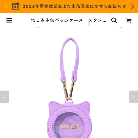
2026年夏季休業および出荷業務に関するお知らせ
ねこみみ缶バッジケース スタンダ
ードカラー パープル ONCS-S-P
U | OZaKKa（オザッカ） official
online shop