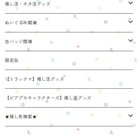
推し活・オタ活グッズ
ぬいのおくるみ ぬいくるみん
ぬいぐるみ関連
リラックマモデル（全１種）
手と手がつながる つなぐるみん
ぬいのおくるみ ぬいくるみん
缶バッジ関連
OZaKKaオリジナルモデル
どうぶつシリーズ(第1弾)
身長：約16cm【BIG】
きらきらぬいぐるみポーチ
手と手がつながる つなぐるみん
ねこみみ缶バッジケース
限定品
たべものシリーズ(第2弾)
身長：約12㎝
【限定】星
推し活コースターケース
きらきらぬいぐるみポーチ
くまみみ缶バッジケース
【リラックマ】推し活グッズ
スタンダード (本体の高さ：約16cm）
ラウンド（丸型 2025年11月リニューアルモデル）
スタンダード (本体の高さ：約16cm）
缶バッジケース
リラックマ ぬい活アイテム
うさみみ缶バッジケース
【ピアプロキャラクターズ】推し活グッズ
ミニ(本体の高さ：約12cm)
スクエア（四角型 2025年11月発売モデル）
ミニ (本体の高さ：約12cm）
ねこみみ缶バッジケース スタンダードカラー
推しごとショルダーパッド
リラックマ 缶バッジケース
★推し色検索★
リラックマモデル きらきらぬいぐるみポーチ
【限定】星モデル
ねこみみ缶バッジケース パールカラー
リラックマモデル 推しごとショルダーパッド
推しごと現場トート
ねこみみロゼットバッグチャーム
レッド系