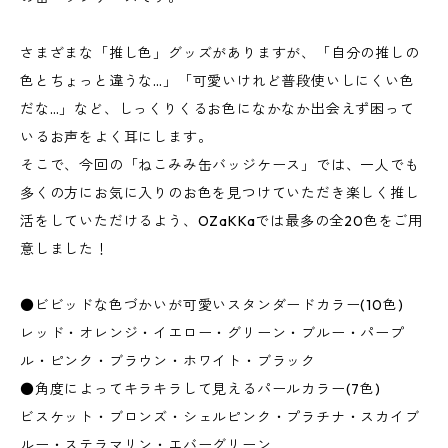
さまざまな「推し色」グッズがありますが、「自分の推しの
色とちょっと違うな…」「可愛いけれど普段使いしにくい色
だな…」など、しっくりくるお色になかなか出会えず困って
いるお声をよく耳にします。
そこで、今回の「ねこみみ缶バッジケース」では、一人でも
多くの方にお気に入りのお色を見つけていただき楽しく推し
活をしていただけるよう、OZaKKaでは最多の全20色をご用
意しました！
●ビビッドな色づかいが可愛いスタンダードカラー(10色)
レッド・オレンジ・イエロー・グリーン・ブルー・パープ
ル・ピンク・ブラウン・ホワイト・ブラック
●角度によってキラキラして見えるパールカラー(7色)
ビスケット・ブロンズ・シェルピンク・プラチナ・スカイブ
ルー・ステラマリン・エバーグリーン