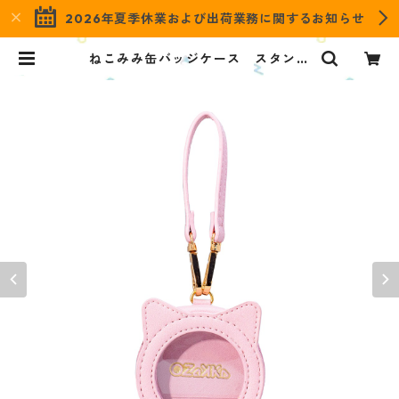
2026年夏季休業および出荷業務に関するお知らせ
ねこみみ缶バッジケース スタンダ
ードカラー ピンク ONCS-S-PK
| OZaKKa（オザッカ） official o
nline shop