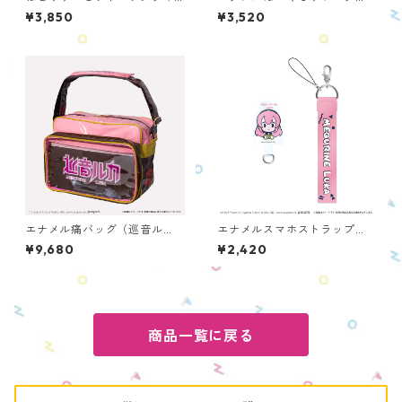
ーム ピンク ONRBC-PK
（巡音ルカ） OENPC-PC-M
¥3,850
¥3,520
L
エナメル痛バッグ（巡音ル
エナメルスマホストラップ
カ） OEBC-PC-ML
（巡音ルカ） OESSC-PC-M
¥9,680
¥2,420
L
商品一覧に戻る