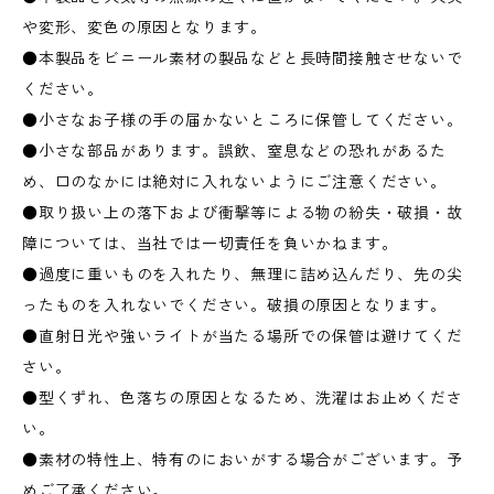
や変形、変色の原因となります。
●本製品をビニール素材の製品などと長時間接触させないで
ください。
●小さなお子様の手の届かないところに保管してください。
●小さな部品があります。誤飲、窒息などの恐れがあるた
め、口のなかには絶対に入れないようにご注意ください。
●取り扱い上の落下および衝撃等による物の紛失・破損・故
障については、当社では一切責任を負いかねます。
●過度に重いものを入れたり、無理に詰め込んだり、先の尖
ったものを入れないでください。破損の原因となります。
●直射日光や強いライトが当たる場所での保管は避けてくだ
さい。
●型くずれ、色落ちの原因となるため、洗濯はお止めくださ
い。
●素材の特性上、特有のにおいがする場合がございます。予
めご了承ください。