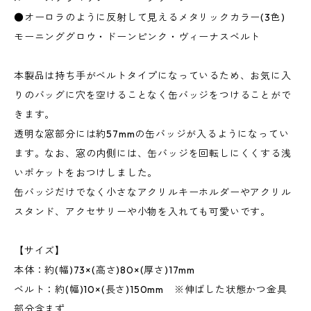
●オーロラのように反射して見えるメタリックカラー(3色)
モーニンググロウ・ドーンピンク・ヴィーナスベルト
本製品は持ち手がベルトタイプになっているため、お気に入
りのバッグに穴を空けることなく缶バッジをつけることがで
きます。
透明な窓部分には約57mmの缶バッジが入るようになってい
ます。なお、窓の内側には、缶バッジを回転しにくくする浅
いポケットをおつけしました。
缶バッジだけでなく小さなアクリルキーホルダーやアクリル
スタンド、アクセサリーや小物を入れても可愛いです。
【サイズ】
本体：約(幅)73×(高さ)80×(厚さ)17mm
ベルト：約(幅)10×(長さ)150mm ※伸ばした状態かつ金具
部分含まず