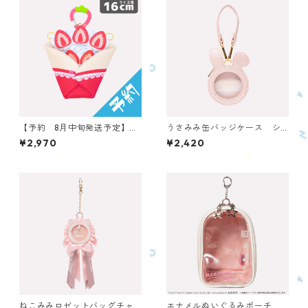
【予約 8月中旬発送予定】ぬ
うさみみ缶バッジケース シ
いのおくるみ ぬいくるみんBI
ェルピンク OUCC-P-SP
¥2,970
¥2,420
G クレープ（いちご） ONK
S-B-CRS
ねこみみロゼットバッグチャ
エナメルぬいぐるみポーチ