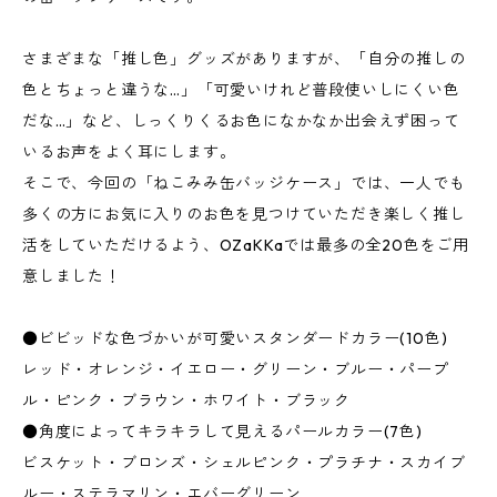
さまざまな「推し色」グッズがありますが、「自分の推しの
色とちょっと違うな…」「可愛いけれど普段使いしにくい色
だな…」など、しっくりくるお色になかなか出会えず困って
いるお声をよく耳にします。
そこで、今回の「ねこみみ缶バッジケース」では、一人でも
多くの方にお気に入りのお色を見つけていただき楽しく推し
活をしていただけるよう、OZaKKaでは最多の全20色をご用
意しました！
●ビビッドな色づかいが可愛いスタンダードカラー(10色)
レッド・オレンジ・イエロー・グリーン・ブルー・パープ
ル・ピンク・ブラウン・ホワイト・ブラック
●角度によってキラキラして見えるパールカラー(7色)
ビスケット・ブロンズ・シェルピンク・プラチナ・スカイブ
ルー・ステラマリン・エバーグリーン