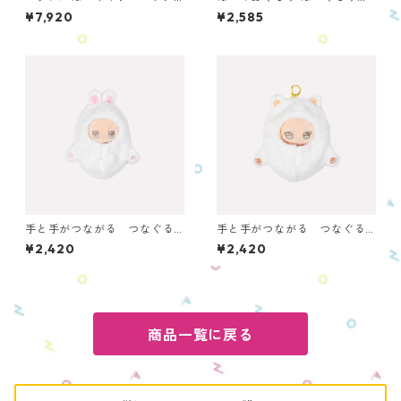
（ピアプロキャラクターズ）
ん ポップコーン ONKS-PC
¥7,920
¥2,585
OENBC-PC-PC
手と手がつながる つなぐる
手と手がつながる つなぐる
みん（うさぎ 白） OTGS-R
みん（ねこ 白） OTGS-CT-
¥2,420
¥2,420
B-WH
WH
商品一覧に戻る