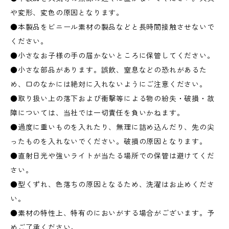
や変形、変色の原因となります。
●本製品をビニール素材の製品などと長時間接触させないで
ください。
●小さなお子様の手の届かないところに保管してください。
●小さな部品があります。誤飲、窒息などの恐れがあるた
め、口のなかには絶対に入れないようにご注意ください。
●取り扱い上の落下および衝撃等による物の紛失・破損・故
障については、当社では一切責任を負いかねます。
●過度に重いものを入れたり、無理に詰め込んだり、先の尖
ったものを入れないでください。破損の原因となります。
●直射日光や強いライトが当たる場所での保管は避けてくだ
さい。
●型くずれ、色落ちの原因となるため、洗濯はお止めくださ
い。
●素材の特性上、特有のにおいがする場合がございます。予
めご了承ください。