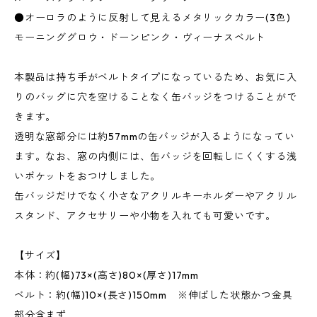
●オーロラのように反射して見えるメタリックカラー(3色)
モーニンググロウ・ドーンピンク・ヴィーナスベルト
本製品は持ち手がベルトタイプになっているため、お気に入
りのバッグに穴を空けることなく缶バッジをつけることがで
きます。
透明な窓部分には約57mmの缶バッジが入るようになってい
ます。なお、窓の内側には、缶バッジを回転しにくくする浅
いポケットをおつけしました。
缶バッジだけでなく小さなアクリルキーホルダーやアクリル
スタンド、アクセサリーや小物を入れても可愛いです。
【サイズ】
本体：約(幅)73×(高さ)80×(厚さ)17mm
ベルト：約(幅)10×(長さ)150mm ※伸ばした状態かつ金具
部分含まず