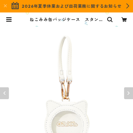
2026年夏季休業および出荷業務に関するお知らせ
ねこみみ缶バッジケース スタンダ
ードカラー ホワイト ONCS-S-
WH | OZaKKa（オザッカ） offici
al online shop