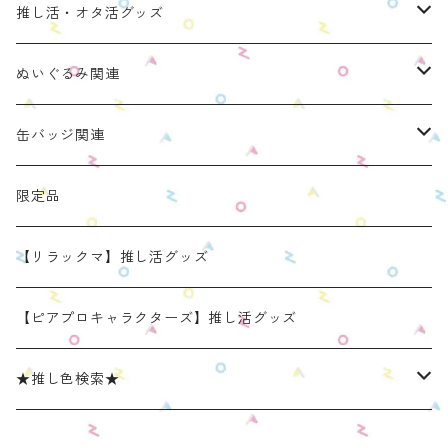
推し活・オタ活グッズ
ぬいのおくるみ ぬいくるみん
ぬいぐるみ関連
リラックマモデル（全１種）
手と手がつながる つなぐるみん
ぬいのおくるみ ぬいくるみん
缶バッジ関連
OZaKKaオリジナルモデル
どうぶつシリーズ(第1弾)
身長：約16cm【BIG】
きらきらぬいぐるみポーチ
手と手がつながる つなぐるみん
ねこみみ缶バッジケース
限定品
たべものシリーズ(第2弾)
身長：約12㎝
【限定】星
推し活コースターケース
きらきらぬいぐるみポーチ
くまみみ缶バッジケース
【リラックマ】推し活グッズ
スタンダード (本体の高さ：約16cm）
ラウンド（丸型 2025年11月リニューアルモデル）
スタンダード (本体の高さ：約16cm）
缶バッジケース
リラックマ ぬい活アイテム
うさみみ缶バッジケース
【ピアプロキャラクターズ】推し活グッズ
ミニ(本体の高さ：約12cm)
スクエア（四角型 2025年11月発売モデル）
ミニ (本体の高さ：約12cm）
ねこみみ缶バッジケース スタンダードカラー
推しごとショルダーパッド
リラックマ 缶バッジケース
★推し色検索★
リラックマモデル きらきらぬいぐるみポーチ
【限定】星モデル
ねこみみ缶バッジケース パールカラー
リラックマモデル 推しごとショルダーパッド
推しごと現場トート
ねこみみロゼットバッグチャーム
レッド系