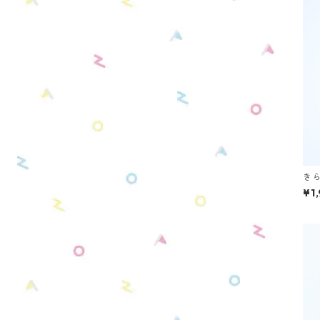
き
-R
¥1