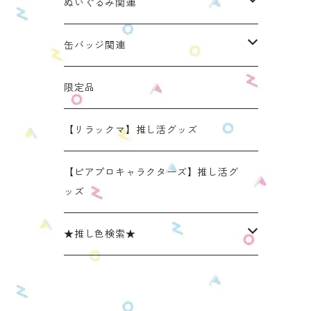
ぬいのおくるみ ぬいくるみん
ぬいぐるみ関連
リラックマモデル（全１種）
手と手がつながる つなぐるみん
ぬいのおくるみ ぬいくるみん
缶バッジ関連
OZaKKaオリジナルモデル
どうぶつシリーズ(第1弾)
身長：約16cm【BIG】
きらきらぬいぐるみポーチ
手と手がつながる つなぐるみん
ねこみみ缶バッジケース
限定品
たべものシリーズ(第2弾)
身長：約12㎝
【限定】星
推し活コースターケース
きらきらぬいぐるみポーチ
くまみみ缶バッジケース
【リラックマ】推し活グッズ
スタンダード (本体の高さ：約16cm）
ラウンド（丸型 2025年11月リニューアルモ
スタンダード (本体の高さ：約16cm）
缶バッジケース
リラックマ ぬい活アイテム
うさみみ缶バッジケース
【ピアプロキャラクターズ】推し活グ
デル）
ッズ
ミニ(本体の高さ：約12cm)
ミニ (本体の高さ：約12cm）
ねこみみ缶バッジケース スタンダードカラ
推しごとショルダーパッド
リラックマ 缶バッジケース
スクエア（四角型 2025年11月発売モデル）
ー
★推し色検索★
リラックマモデル きらきらぬいぐるみポー
【限定】星モデル
リラックマモデル 推しごとショルダーパッ
推しごと現場トート
ねこみみロゼットバッグチャーム
チ
ねこみみ缶バッジケース パールカラー
ド
レッド系
リラックマモデル 推しごと現場トート
【リラックマ】推し活グッズ
ねこみみ缶バッジケース メタリックカラー
【新モデル】推しごとショルダーパッド