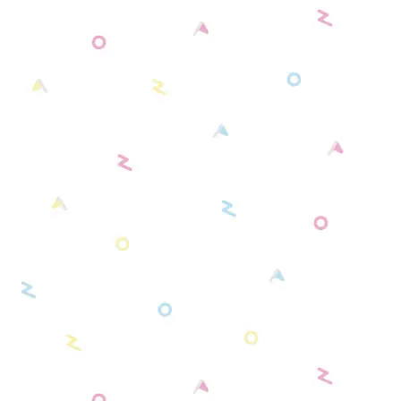
シンプルモデル カラー／ブラック（全6種）
ホワイト系
サンリオキャラクターズコラボモデル（全3
種）
ブラック系
ディズニーコレクションモデル（全4種）
グレー系
リラックマモデル（全2種）
ゴールド系
カードキャプターさくらモデル（全4種）
シルバー系
すみっコぐらしモデル（全3種）
クリア系
センチメンタルサーカスモデル（全1種）
最遊記 RELOAD -ZEROIN- モデル（全2種）