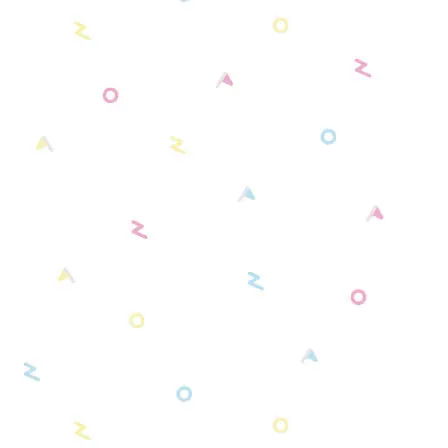
オレンジ系
【新モデル】キャンバスタイプ
【ピアプロキャラクターズ】推し活グ
くまみみ缶バッジケース
ッズ
イエロー系
【新モデル】フェイクレザータイプ
リラックマ 缶バッジケース
肩乗りぬいぐるみショルダーパッド
グリーン系
リラックマモデル 肩乗りぬいぐるみショル
推し活♡２WAYフォトカードホルダー
ブルー系
ダーパッド
推し活♡キャリーメイクボックス
パープル系
スタンダード・シンプルモデル（初期モデ
その他・セット品
ピンク系
ル）
ブラウン系
カラーモデル（全9種）
アイボリー系