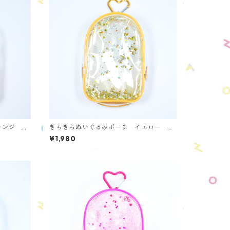
レンジ O
きらきらぬいぐるみポーチ イエロー O
NS-Y
¥1,980