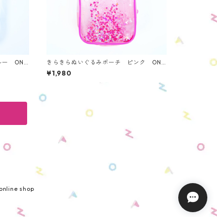
ー ONS
きらきらぬいぐるみポーチ ピンク ONS
-PN
¥1,980
nline shop