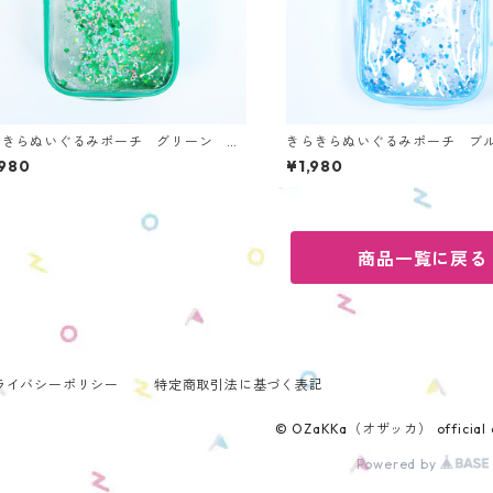
らきらぬいぐるみポーチ グリーン O
きらきらぬいぐるみポーチ ブル
-G
-B
,980
¥1,980
商品一覧に戻る
ライバシーポリシー
特定商取引法に基づく表記
© OZaKKa（オザッカ） official o
Powered by