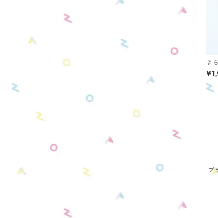
き
NS
¥1
プ