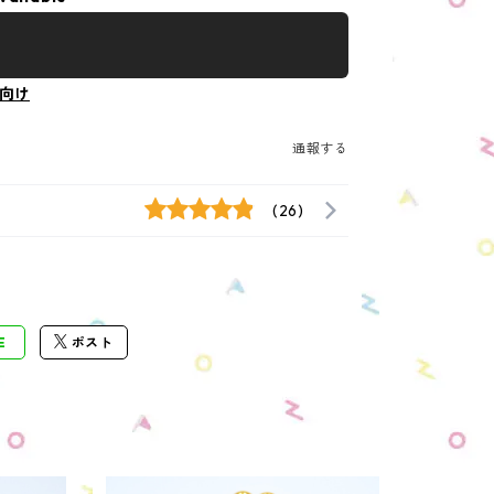
向け
通報する
(26)
E
ポスト