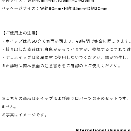
本体サイズ：W約46mm×H約108mm×D約28mm
パッケージサイズ：W約80mm×H約135mm×D約30mm
【ご使用上の注意】
・ホイップは約30分で表面が固まり、48時間で完全に固まります
・絞り出した直後は乳白色がかっていますが、乾燥するにつれて透
・デコホイップは金属素材に使用しないでください。錆が発生し
ほか詳細は商品裏面の注意書きをご確認の上ご使用ください。
ーーーーー
※こちらの商品はホイップおよび絞り口パーツのみのセットです
ません。
※写真はイメージです。
International shipping a