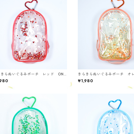
らきらぬいぐるみポーチ レッド ONS
きらきらぬいぐるみポーチ オ
NS-O
,980
¥1,980