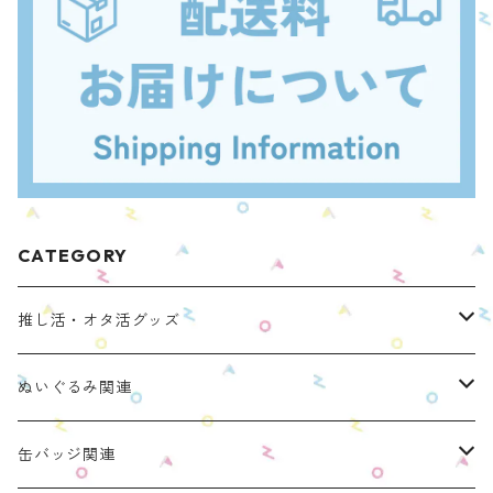
CATEGORY
推し活・オタ活グッズ
ぬいのおくるみ ぬいくるみん
ぬいぐるみ関連
リラックマモデル（全１種）
手と手がつながる つなぐるみん
ぬいのおくるみ ぬいくるみん
缶バッジ関連