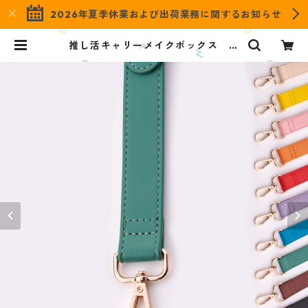
2026年夏季休業および出荷業務に関するお知らせ
推し活キャリーメイクボックス シ
ョルダーベルト グリーン OMS-
GR-S | OZaKKa（オザッカ） offi
cial online shop