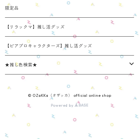
OZaKKaオリジナルモデル
どうぶつシリーズ(第1弾)
身長：約16cm【BIG】
きらきらぬいぐるみポーチ
手と手がつながる つなぐるみん
ねこみみ缶バッジケース
限定品
たべものシリーズ(第2弾)
身長：約12㎝
【限定】星
推し活コースターケース
きらきらぬいぐるみポーチ
くまみみ缶バッジケース
【リラックマ】推し活グッズ
スタンダード (本体の高さ：約16cm）
ラウンド（丸型 2025年11月リニューアルモデル）
スタンダード (本体の高さ：約16cm）
缶バッジケース
リラックマ ぬい活アイテム
うさみみ缶バッジケース
【ピアプロキャラクターズ】推し活グッズ
ミニ(本体の高さ：約12cm)
スクエア（四角型 2025年11月発売モデル）
ミニ (本体の高さ：約12cm）
ねこみみ缶バッジケース スタンダードカラー
推しごとショルダーパッド
リラックマ 缶バッジケース
★推し色検索★
リラックマモデル きらきらぬいぐるみポーチ
【限定】星モデル
ねこみみ缶バッジケース パールカラー
リラックマモデル 推しごとショルダーパッド
推しごと現場トート
ねこみみロゼットバッグチャーム
レッド系
© OZaKKa（オザッカ） official online shop
ねこみみ缶バッジケース メタリックカラー
【新モデル】推しごとショルダーパッド
リラックマモデル 推しごと現場トート
【リラックマ】推し活グッズ
オレンジ系
Powered by
くまみみ缶バッジケース
【新モデル】キャンバスタイプ
【ピアプロキャラクターズ】推し活グッズ
イエロー系
リラックマ 缶バッジケース
【新モデル】フェイクレザータイプ