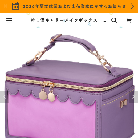
2026年夏季休業および出荷業務に関するお知らせ
推し活キャリーメイクボックス カ
ラーモデル パープル OMS-PU1 |
OZaKKa（オザッカ） official on
line shop