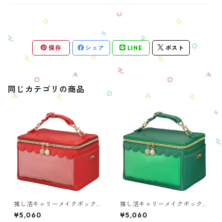
保存
シェア
LINE
ポスト
同じカテゴリの商品
推し活キャリーメイクボック
推し活キャリーメイクボック
ス カラーモデル レッド O
ス カラーモデル グリー
¥5,060
¥5,060
MS-RD1
ン OMS-GR1