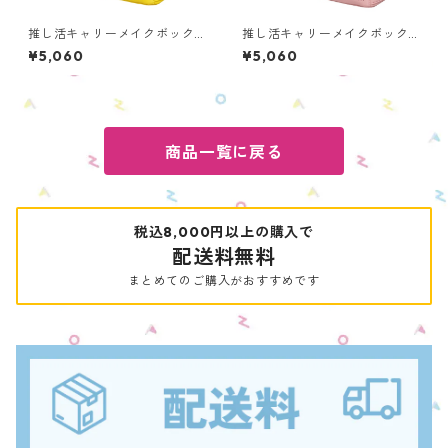
推し活キャリーメイクボック
推し活キャリーメイクボック
ス カラーモデル イエロ
ス カラーモデル ピンク O
¥5,060
¥5,060
ー OMS-YL1
MS-PK1
商品一覧に戻る
税込8,000円以上の購入で
配送料無料
まとめてのご購入がおすすめです