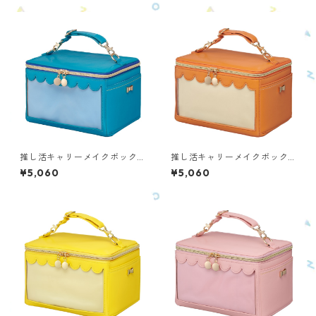
推し活キャリーメイクボック
推し活キャリーメイクボック
ス カラーモデル ブルー O
ス カラーモデル オレン
¥5,060
¥5,060
MS-BL1
ジ OMS-OR1