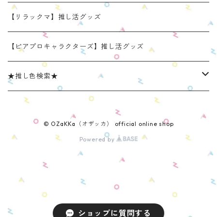
たべものシリーズ(第2弾)
身長：約12㎝
【限定】星
推し活コースターケース
きらきらぬいぐるみポーチ
くまみみ缶バッジケース
【リラックマ】推し活グッズ
スタンダード (本体の高さ：約16cm）
ラウンド（丸型 2025年11月リニューアルモデル）
スタンダード (本体の高さ：約16cm）
缶バッジケース
リラックマ ぬい活アイテム
うさみみ缶バッジケース
【ピアプロキャラクターズ】推し活グッズ
ミニ(本体の高さ：約12cm)
スクエア（四角型 2025年11月発売モデル）
ミニ (本体の高さ：約12cm）
ねこみみ缶バッジケース スタンダードカラー
推しごとショルダーパッド
リラックマ 缶バッジケース
★推し色検索★
リラックマモデル きらきらぬいぐるみポーチ
【限定】星モデル
ねこみみ缶バッジケース パールカラー
リラックマモデル 推しごとショルダーパッド
推しごと現場トート
ねこみみロゼットバッグチャーム
レッド系
© OZaKKa（オザッカ） official online shop
ねこみみ缶バッジケース メタリックカラー
【新モデル】推しごとショルダーパッド
リラックマモデル 推しごと現場トート
【リラックマ】推し活グッズ
オレンジ系
Powered by
くまみみ缶バッジケース
【新モデル】キャンバスタイプ
【ピアプロキャラクターズ】推し活グッズ
イエロー系
リラックマ 缶バッジケース
【新モデル】フェイクレザータイプ
肩乗りぬいぐるみショルダーパッド
グリーン系
ショップに質問する