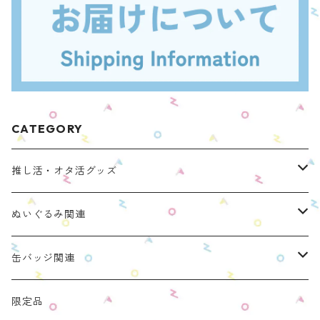
CATEGORY
推し活・オタ活グッズ
ぬいのおくるみ ぬいくるみん
ぬいぐるみ関連
リラックマモデル（全１種）
手と手がつながる つなぐるみん
ぬいのおくるみ ぬいくるみん
缶バッジ関連
OZaKKaオリジナルモデル
どうぶつシリーズ(第1弾)
身長：約16cm【BIG】
きらきらぬいぐるみポーチ
手と手がつながる つなぐるみん
ねこみみ缶バッジケース
限定品