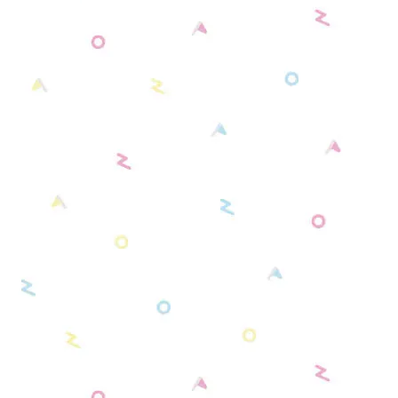
シンプルモデル カラー／ブラック（全6種）
ホワイト系
サンリオキャラクターズコラボモデル（全3
種）
ブラック系
ディズニーコレクションモデル（全4種）
グレー系
リラックマモデル（全2種）
ゴールド系
カードキャプターさくらモデル（全4種）
シルバー系
すみっコぐらしモデル（全3種）
クリア系
センチメンタルサーカスモデル（全1種）
最遊記 RELOAD -ZEROIN- モデル（全2種）