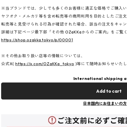
※当ブランドでは、少しでも多くのお客様に適正な価格でご購入
ヤフオク・メルカリ等を含め転売等の商用利用を目的としたご注
転売等と見受けられる行為が確認された場合、該当の注文をキャ
詳細は下記ページ最下部「その他 OZaKKaからのご案内」をご覧
https://shop.ozakka.tokyo/p/00001
※その他お取り扱い店等の情報については、
公式X(
https://x.com/OZaKKa_tokyo
)等にて随時お知らせいた
International shipping a
Add to cart
日本国内にお住まいの方