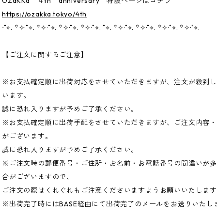
OZaKKa ４th anniversary 特設ページはコチラ
https://ozakka.tokyo/4th
··˚⌖. ꙳✧·˚⌖. ꙳✧·˚⌖. ꙳✧·˚⌖. ꙳✧·˚⌖. ˚⌖. ꙳✧·˚⌖. ꙳✧·˚⌖. ꙳✧·˚⌖. ꙳✧·˚⌖.
【ご注文に関するご注意】
※お支払確定順に出荷対応をさせていただきますが、注文が殺到
います。
誠に恐れ入りますが予めご了承ください。
※お支払確定順に出荷手配をさせていただきますが、ご注文内容
がございます。
誠に恐れ入りますが予めご了承ください。
※ご注文時の郵便番号・ご住所・お名前・お電話番号の間違いが
合がございますので、
ご注文の際はくれぐれもご注意くださいますようお願いいたしま
※出荷完了時にはBASE経由にて出荷完了のメールをお送りいたし