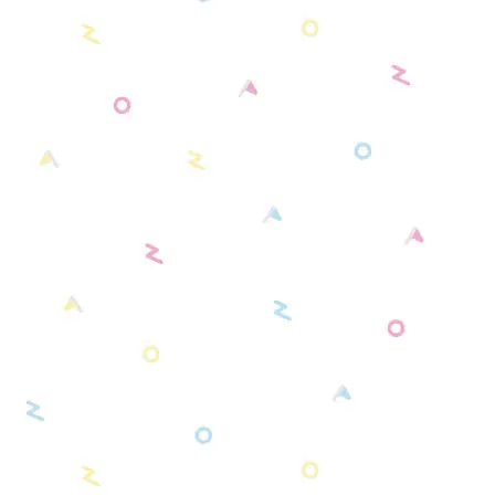
オレンジ系
【新モデル】キャンバスタイプ
【ピアプロキャラクターズ】推し活グ
くまみみ缶バッジケース
ッズ
イエロー系
【新モデル】フェイクレザータイプ
リラックマ 缶バッジケース
肩乗りぬいぐるみショルダーパッド
グリーン系
リラックマモデル 肩乗りぬいぐるみショル
推し活♡２WAYフォトカードホルダー
ブルー系
ダーパッド
推し活♡キャリーメイクボックス
パープル系
スタンダード・シンプルモデル（初期モデ
その他・セット品
ピンク系
ル）
ブラウン系
カラーモデル（全9種）
アイボリー系