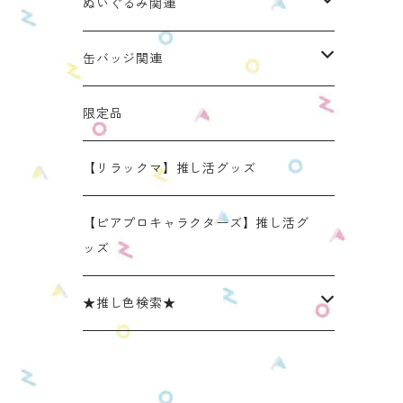
ぬいのおくるみ ぬいくるみん
ぬいぐるみ関連
リラックマモデル（全１種）
手と手がつながる つなぐるみん
ぬいのおくるみ ぬいくるみん
缶バッジ関連
OZaKKaオリジナルモデル
どうぶつシリーズ(第1弾)
身長：約16cm【BIG】
きらきらぬいぐるみポーチ
手と手がつながる つなぐるみん
ねこみみ缶バッジケース
限定品
たべものシリーズ(第2弾)
身長：約12㎝
【限定】星
推し活コースターケース
きらきらぬいぐるみポーチ
くまみみ缶バッジケース
【リラックマ】推し活グッズ
スタンダード (本体の高さ：約16cm）
ラウンド（丸型 2025年11月リニューアルモ
スタンダード (本体の高さ：約16cm）
缶バッジケース
リラックマ ぬい活アイテム
うさみみ缶バッジケース
【ピアプロキャラクターズ】推し活グ
デル）
ッズ
ミニ(本体の高さ：約12cm)
ミニ (本体の高さ：約12cm）
ねこみみ缶バッジケース スタンダードカラ
推しごとショルダーパッド
リラックマ 缶バッジケース
スクエア（四角型 2025年11月発売モデル）
ー
★推し色検索★
リラックマモデル きらきらぬいぐるみポー
【限定】星モデル
リラックマモデル 推しごとショルダーパッ
推しごと現場トート
ねこみみロゼットバッグチャーム
チ
ねこみみ缶バッジケース パールカラー
ド
レッド系
リラックマモデル 推しごと現場トート
【リラックマ】推し活グッズ
ねこみみ缶バッジケース メタリックカラー
【新モデル】推しごとショルダーパッド