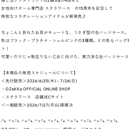
推し活グッズブランドOZaKKaの4周年と
女性向けゲーム専門店 ステラワース の15周年を記念して
特別なコラボレーションアイテムが新発売♪
ちょこんと折れたお耳がキュートな、うさぎ型の缶バッジケース。
色はブラック・プラチナ・シェルピンクの3種類。どの色もバッグ
ト！
可愛いだけじゃ物足りない乙女に向けた、実力派な缶バッジケー
【本商品の発売スケジュールについて】
＜先行販売＞2026/6/25(木)～7/26(日)
・OZaKKa OFFICIAL ONLINE SHOP
・ステラワース 店舗/ECサイト
＜一般販売＞2026/7/27(月)以降順次
··˚⌖. ꙳✧·˚⌖. ꙳✧·˚⌖. ꙳✧·˚⌖. ꙳✧·˚⌖. ˚⌖. ꙳✧·˚⌖. ꙳✧·˚⌖. ꙳✧·˚⌖. ꙳✧·˚⌖.