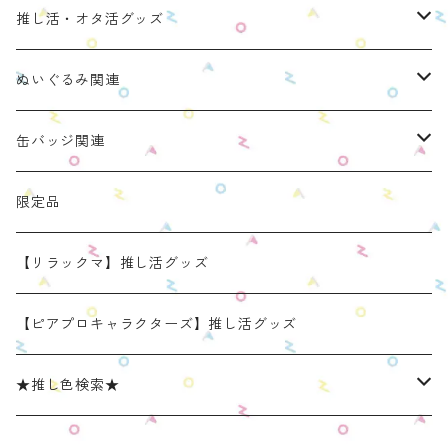
推し活・オタ活グッズ
ぬいのおくるみ ぬいくるみん
ぬいぐるみ関連
リラックマモデル（全１種）
手と手がつながる つなぐるみん
ぬいのおくるみ ぬいくるみん
缶バッジ関連
OZaKKaオリジナルモデル
どうぶつシリーズ(第1弾)
身長：約16cm【BIG】
きらきらぬいぐるみポーチ
手と手がつながる つなぐるみん
ねこみみ缶バッジケース
限定品
たべものシリーズ(第2弾)
身長：約12㎝
【限定】星
推し活コースターケース
きらきらぬいぐるみポーチ
くまみみ缶バッジケース
【リラックマ】推し活グッズ
スタンダード (本体の高さ：約16cm）
ラウンド（丸型 2025年11月リニューアルモデル）
スタンダード (本体の高さ：約16cm）
缶バッジケース
リラックマ ぬい活アイテム
うさみみ缶バッジケース
【ピアプロキャラクターズ】推し活グッズ
ミニ(本体の高さ：約12cm)
スクエア（四角型 2025年11月発売モデル）
ミニ (本体の高さ：約12cm）
ねこみみ缶バッジケース スタンダードカラー
推しごとショルダーパッド
リラックマ 缶バッジケース
★推し色検索★
リラックマモデル きらきらぬいぐるみポーチ
【限定】星モデル
ねこみみ缶バッジケース パールカラー
リラックマモデル 推しごとショルダーパッド
推しごと現場トート
ねこみみロゼットバッグチャーム
レッド系