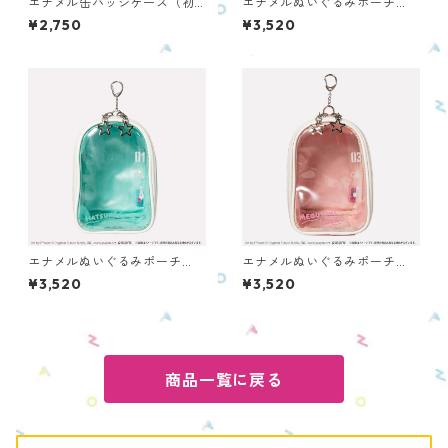
エナメル缶バッジケース（初
エナメルぬいぐるみポーチ
音ミク） OECC-PC-HM
（鏡音リン） OENPC-PC-K
¥2,750
¥3,520
R
エナメルぬいぐるみポーチ
エナメルぬいぐるみポーチ
（初音ミク） OENPC-PC-H
（巡音ルカ） OENPC-PC-M
¥3,520
¥3,520
M
L
商品一覧に戻る