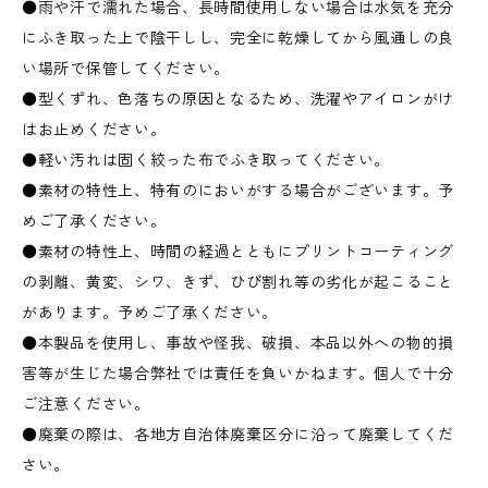
●雨や汗で濡れた場合、長時間使用しない場合は水気を充分
にふき取った上で陰干しし、完全に乾燥してから風通しの良
い場所で保管してください。
●型くずれ、色落ちの原因となるため、洗濯やアイロンがけ
はお止めください。
●軽い汚れは固く絞った布でふき取ってください。
●素材の特性上、特有のにおいがする場合がございます。予
めご了承ください。
●素材の特性上、時間の経過とともにプリントコーティング
の剥離、黄変、シワ、きず、ひび割れ等の劣化が起こること
があります。予めご了承ください。
●本製品を使用し、事故や怪我、破損、本品以外への物的損
害等が生じた場合弊社では責任を負いかねます。個人で十分
ご注意ください。
●廃棄の際は、各地方自治体廃棄区分に沿って廃棄してくだ
さい。