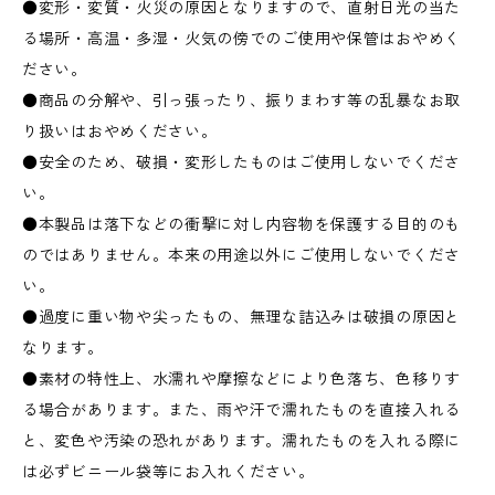
●変形・変質・火災の原因となりますので、直射日光の当た
る場所・高温・多湿・火気の傍でのご使用や保管はおやめく
ださい。
●商品の分解や、引っ張ったり、振りまわす等の乱暴なお取
り扱いはおやめください。
●安全のため、破損・変形したものはご使用しないでくださ
い。
●本製品は落下などの衝撃に対し内容物を保護する目的のも
のではありません。本来の用途以外にご使用しないでくださ
い。
●過度に重い物や尖ったもの、無理な詰込みは破損の原因と
なります。
●素材の特性上、水濡れや摩擦などにより色落ち、色移りす
る場合があります。また、雨や汗で濡れたものを直接入れる
と、変色や汚染の恐れがあります。濡れたものを入れる際に
は必ずビニール袋等にお入れください。