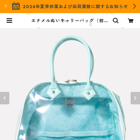
2026年夏季休業および出荷業務に関するお知らせ
エナメルぬいキャリーバッグ（初音
ミク） OENBC-PC-HM | OZaKK
a（オザッカ） official online sh
op