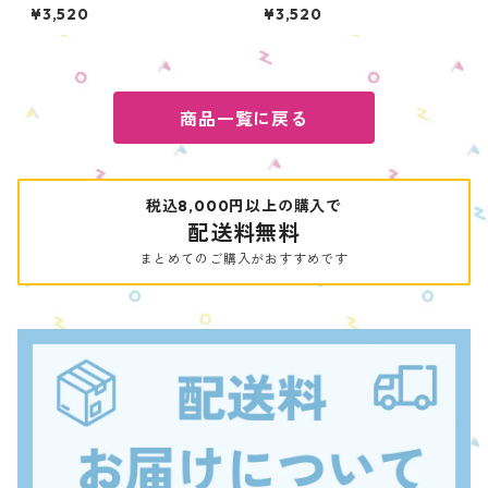
（初音ミク） OENPC-PC-H
（巡音ルカ） OENPC-PC-M
¥3,520
¥3,520
M
L
商品一覧に戻る
税込8,000円以上の購入で
配送料無料
まとめてのご購入がおすすめです