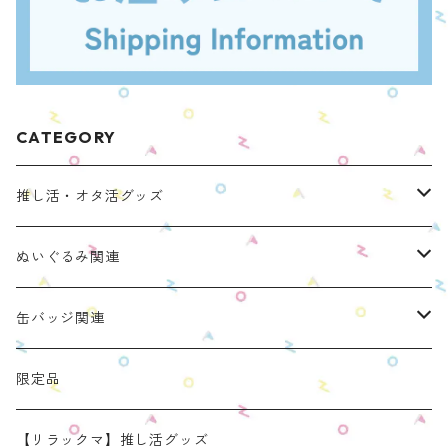
CATEGORY
推し活・オタ活グッズ
ぬいのおくるみ ぬいくるみん
ぬいぐるみ関連
リラックマモデル（全１種）
手と手がつながる つなぐるみん
ぬいのおくるみ ぬいくるみん
缶バッジ関連
OZaKKaオリジナルモデル
どうぶつシリーズ(第1弾)
身長：約16cm【BIG】
きらきらぬいぐるみポーチ
手と手がつながる つなぐるみん
ねこみみ缶バッジケース
限定品
たべものシリーズ(第2弾)
身長：約12㎝
【限定】星
推し活コースターケース
きらきらぬいぐるみポーチ
くまみみ缶バッジケース
【リラックマ】推し活グッズ