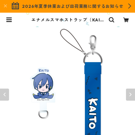
2026年夏季休業および出荷業務に関するお知らせ
エナメルスマホストラップ（KAIT
O） OESSC-PC-KA | OZaKKa
（オザッカ） official online sho
p