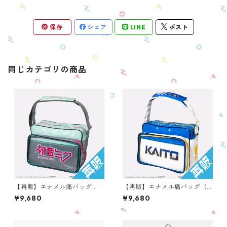
保存
シェア
LINE
ポスト
同じカテゴリの商品
【再販】エナメル痛バッグ
【再販】エナメル痛バッグ（K
（初音ミク） OEBC-PC-HM
AITO） OEBC-PC-KA
¥9,680
¥9,680