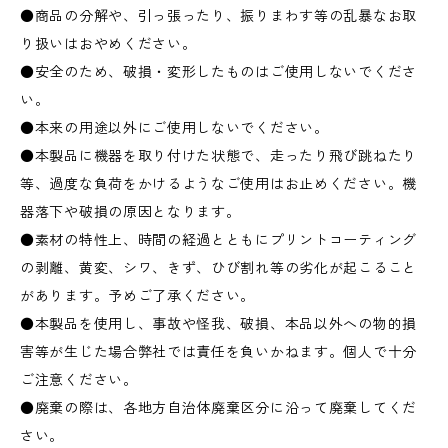
●商品の分解や、引っ張ったり、振りまわす等の乱暴なお取
り扱いはおやめください。
●安全のため、破損・変形したものはご使用しないでくださ
い。
●本来の用途以外にご使用しないでください。
●本製品に機器を取り付けた状態で、走ったり飛び跳ねたり
等、過度な負荷をかけるようなご使用はお止めください。機
器落下や破損の原因となります。
●素材の特性上、時間の経過とともにプリントコーティング
の剥離、黄変、シワ、きず、ひび割れ等の劣化が起こること
があります。予めご了承ください。
●本製品を使用し、事故や怪我、破損、本品以外への物的損
害等が生じた場合弊社では責任を負いかねます。個人で十分
ご注意ください。
●廃棄の際は、各地方自治体廃棄区分に沿って廃棄してくだ
さい。