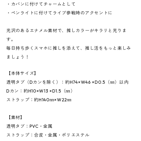
・カバンに付けてチャームとして
・ペンライトに付けてライブ参戦時のアクセントに
光沢のあるエナメル素材で、推しカラーがキラリと光りま
す。
毎日持ち歩くスマホに推しを添えて、推し活をもっと楽しみ
ましょう！
【本体サイズ】
透明タブ（Dカンを除く）：約H74×W46 ×D0.5（㎜）以内
Dカン：約H10×W13 ×D1.5（㎜）
ストラップ：約H140㎜×W22㎜
【素材】
透明タブ：PVC・金属
ストラップ：合皮・金属・ポリエステル