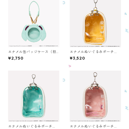
エナメル缶バッジケース（初
エナメルぬいぐるみポーチ
音ミク） OECC-PC-HM
（鏡音リン） OENPC-PC-K
¥2,750
¥3,520
R
エナメルぬいぐるみポーチ
エナメルぬいぐるみポーチ