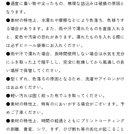
●過度に重い物や尖ったもの、無理な詰込みは破損の原因と
なります。
●素材の特性上、水濡れや摩擦などにより色落ち、色移りす
る場合があります。また、雨や汗で濡れたものを直接入れる
と、変色や汚染の恐れがあります。濡れたものを入れる際に
は必ずビニール袋等にお入れください。
●雨や汗で濡れた場合、長時間使用しない場合は水気を充分
にふき取った上で陰干しし、完全に乾燥してから風通しの良
い場所で保管してください。
●型くずれ、色落ちの原因となるため、洗濯やアイロンがけ
はお止めください。
●軽い汚れは固く絞った布でふき取ってください。
●素材の特性上、特有のにおいがする場合がございます。予
めご了承ください。
●素材の特性上、時間の経過とともにプリントコーティング
の剥離、黄変、シワ、きず、ひび割れ等の劣化が起こること