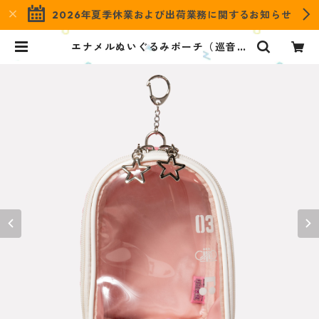
2026年夏季休業および出荷業務に関するお知らせ
エナメルぬいぐるみポーチ（巡音ル
カ） OENPC-PC-ML | OZaKKa
（オザッカ） official online sho
p