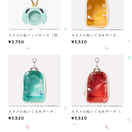
エナメル缶バッジケース（初
エナメルぬいぐるみポーチ
音ミク） OECC-PC-HM
（鏡音リン） OENPC-PC-K
¥2,750
¥3,520
R
エナメルぬいぐるみポーチ
エナメルぬいぐるみポーチ（M
（初音ミク） OENPC-PC-H
EIKO） OENPC-PC-ME
¥3,520
¥3,520
M