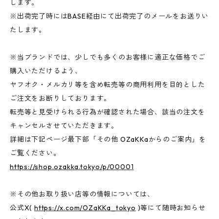
します。
※出荷完了時にはBASE経由にて出荷完了のメールをお送りい
たします。
※当ブランドでは、少しでも多くのお客様に適正な価格でご
購入いただけるよう、
ヤフオク・メルカリ等を含め転売等の商用利用を目的とした
ご注文をお断りしております。
転売等と見受けられる行為が確認された場合、該当の注文を
キャンセルさせていただきます。
詳細は下記ページ最下部「その他 OZaKKaからのご案内」を
ご覧ください。
https://shop.ozakka.tokyo/p/00001
※その他お取り扱い店等の情報については、
公式X(
https://x.com/OZaKKa_tokyo
)等にて随時お知らせ