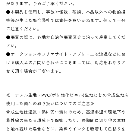
があります。予めご了承ください。
●本製品を使用し、事故や怪我、破損、本品以外への物的損
害等が生じた場合弊社では責任を負いかねます。個人で十分
ご注意ください。
●廃棄の際は、各地方自治体廃棄区分に沿って廃棄してくだ
さい。
●オークションやフリマサイト・アプリ・二次流通などにお
ける購入品のお問い合わせにつきましては、対応をお断りさ
せて頂く場合がございます。
≪エナメル生地・PVC(ポリ塩化ビニル)生地などの合成生地を
使用した商品の取り扱いについてのご注意≫
合成生地は湿気・熱に弱い素材のため、高温多湿の環境下や
紫外線の当たる環境下で保管したり、長期間に渡り他の素材
と触れ続けた場合などに、染料やインクを吸着して色移りを