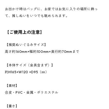
お出かけ時はバッグに、お家ではお気に入りの場所に飾っ
て、推しぬいをいつでも眺められます。
【ご使用上の注意】
【推奨ぬいぐるみサイズ】
高さ約160mm×幅約100mm×奥行約70mmまで
【本体サイズ（金具含まず）】
約H165×W120 ×D95（㎜）
【素材】
合皮・PVC・金属・ポリエステル
【重さ】