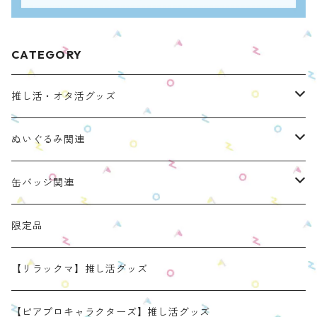
CATEGORY
推し活・オタ活グッズ
ぬいのおくるみ ぬいくるみん
ぬいぐるみ関連
リラックマモデル（全１種）
手と手がつながる つなぐるみん
ぬいのおくるみ ぬいくるみん
缶バッジ関連
OZaKKaオリジナルモデル
どうぶつシリーズ(第1弾)
身長：約16cm【BIG】
きらきらぬいぐるみポーチ
手と手がつながる つなぐるみん
ねこみみ缶バッジケース
限定品
たべものシリーズ(第2弾)
身長：約12㎝
【限定】星
推し活コースターケース
きらきらぬいぐるみポーチ
くまみみ缶バッジケース
【リラックマ】推し活グッズ
スタンダード (本体の高さ：約16cm）
ラウンド（丸型 2025年11月リニューアルモデル）
スタンダード (本体の高さ：約16cm）
缶バッジケース
リラックマ ぬい活アイテム
うさみみ缶バッジケース
【ピアプロキャラクターズ】推し活グッズ