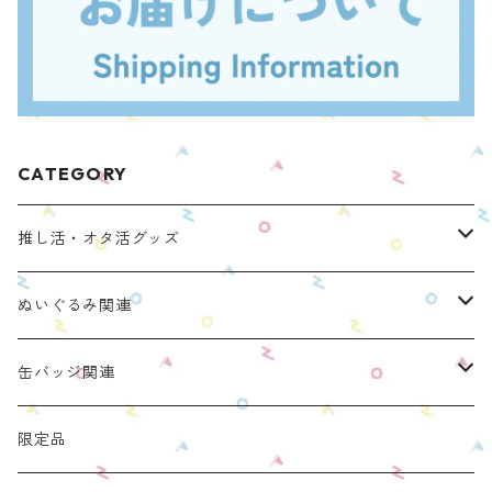
CATEGORY
推し活・オタ活グッズ
ぬいのおくるみ ぬいくるみん
ぬいぐるみ関連
リラックマモデル（全１種）
手と手がつながる つなぐるみん
ぬいのおくるみ ぬいくるみん
缶バッジ関連
OZaKKaオリジナルモデル
どうぶつシリーズ(第1弾)
身長：約16cm【BIG】
きらきらぬいぐるみポーチ
手と手がつながる つなぐるみん
ねこみみ缶バッジケース
限定品