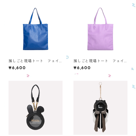
推しごと現場トート フェイ
推しごと現場トート フェイ
クレザー／BLUE OTS-P-BL2
クレザー／PURPLE OTS-P-P
¥6,600
¥6,600
U2