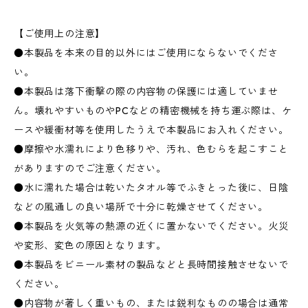
【ご使用上の注意】
●本製品を本来の目的以外にはご使用にならないでくださ
い。
●本製品は落下衝撃の際の内容物の保護には適していませ
ん。壊れやすいものやPCなどの精密機械を持ち運ぶ際は、ケ
ースや緩衝材等を使用したうえで本製品にお入れください。
●摩擦や水濡れにより色移りや、汚れ、色むらを起こすこと
がありますのでご注意ください。
●水に濡れた場合は乾いたタオル等でふきとった後に、日陰
などの風通しの良い場所で十分に乾燥させてください。
●本製品を火気等の熱源の近くに置かないでください。火災
や変形、変色の原因となります。
●本製品をビニール素材の製品などと長時間接触させないで
ください。
●内容物が著しく重いもの、または鋭利なものの場合は通常