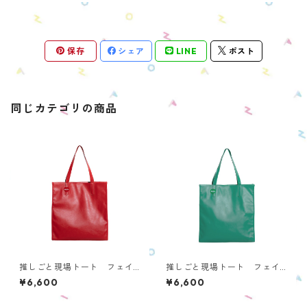
保存
シェア
LINE
ポスト
同じカテゴリの商品
推しごと現場トート フェイ
推しごと現場トート フェイ
クレザー／RED OTS-P-RD2
クレザー／GREEN OTS-P-G
¥6,600
¥6,600
R2