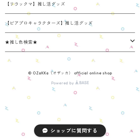
たべものシリーズ(第2弾)
身長：約12㎝
【限定】星
推し活コースターケース
きらきらぬいぐるみポーチ
くまみみ缶バッジケース
【リラックマ】推し活グッズ
スタンダード (本体の高さ：約16cm）
ラウンド（丸型 2025年11月リニューアルモデル）
スタンダード (本体の高さ：約16cm）
缶バッジケース
リラックマ ぬい活アイテム
うさみみ缶バッジケース
【ピアプロキャラクターズ】推し活グッズ
ミニ(本体の高さ：約12cm)
スクエア（四角型 2025年11月発売モデル）
ミニ (本体の高さ：約12cm）
ねこみみ缶バッジケース スタンダードカラー
推しごとショルダーパッド
リラックマ 缶バッジケース
★推し色検索★
リラックマモデル きらきらぬいぐるみポーチ
【限定】星モデル
ねこみみ缶バッジケース パールカラー
リラックマモデル 推しごとショルダーパッド
推しごと現場トート
ねこみみロゼットバッグチャーム
レッド系
© OZaKKa（オザッカ） official online shop
ねこみみ缶バッジケース メタリックカラー
【新モデル】推しごとショルダーパッド
リラックマモデル 推しごと現場トート
【リラックマ】推し活グッズ
オレンジ系
Powered by
くまみみ缶バッジケース
【新モデル】キャンバスタイプ
【ピアプロキャラクターズ】推し活グッズ
イエロー系
リラックマ 缶バッジケース
【新モデル】フェイクレザータイプ
肩乗りぬいぐるみショルダーパッド
グリーン系
ショップに質問する
リラックマモデル 肩乗りぬいぐるみショルダーパッド
推し活♡２WAYフォトカードホルダー
ブルー系