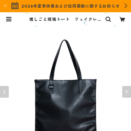
2026年夏季休業および出荷業務に関するお知らせ
推しごと現場トート フェイクレザ
ー／BLACK OTS-P-BK2 | OZaK
Ka（オザッカ） official online s
hop