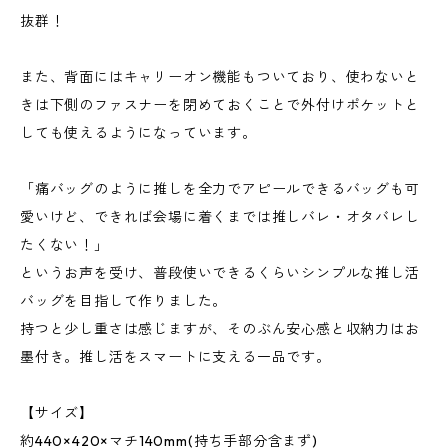
抜群！
また、背面にはキャリーオン機能もついており、使わないと
きは下側のファスナーを閉めておくことで外付けポケットと
しても使えるようになっています。
「痛バッグのように推しを全力でアピールできるバッグも可
愛いけど、できれば会場に着くまでは推しバレ・オタバレし
たくない！」
というお声を受け、普段使いできるくらいシンプルな推し活
バッグを目指して作りました。
持つと少し重さは感じますが、そのぶん安心感と収納力はお
墨付き。推し活をスマートに支える一品です。
【サイズ】
約440×420×マチ140mm(持ち手部分含まず)